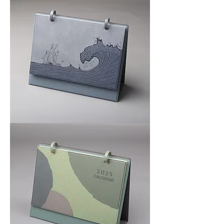
皮
面
座
檯
月
曆
_
乘
風
破
浪