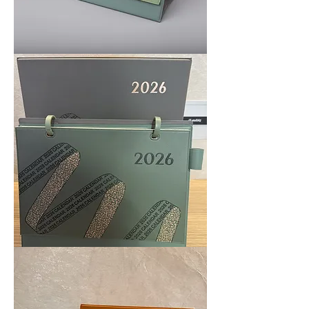
皮
款
座
檯
月
曆
_
星
河
款
皮
面
座
檯
月
曆
_