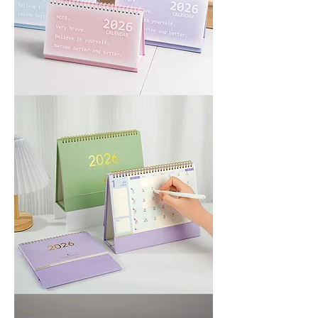
2026
韓
式
簡
約
Desk
calendar
2026
Desk
calendar