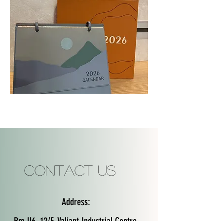
經
典
款
拼
皮
座
檯
月
曆
Contact Us
Address: