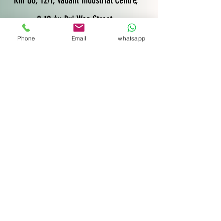
Rm U6, 12/F, Valiant Industrial Centre,
2-12 Au Pui Wan Street,
Fo Tan, N.T.
Phone
Email
whatsapp
Email:
info@cravingup.com
Tel : 6332 9462
名字
Email