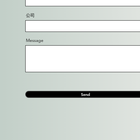
公司
Message
Send