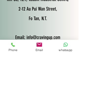
2-12 Au Pui Wan Street,
Fo Tan, N.T.
Email:
info@cravingup.com
Tel : 6332 9462
Phone
Email
whatsapp
名字
Email