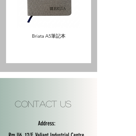
Briata A5筆記本
Contact Us
Address:
Rm U6, 12/F, Valiant Industrial Centre,