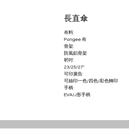
長直傘
布料:
Pongee 布
骨架:
防風鋁骨架
呎吋:
23/25/27"
可印廣告:
可絲印一色/四色/彩色轉印
手柄:
EVA/J形手柄