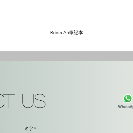
Briata A5筆記本
t Us
名字