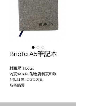
Briata A5筆記本
封面:壓印Logo
內頁:4C+4C 彩色資料頁印刷
配點線連LOGO內頁
藍色絲帶