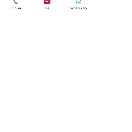
Contact Us
Phone
Email
whatsapp
Address:
縮骨遮(短雨傘)
高爾夫球傘
超輕便雨傘
基本款雨傘
反向傘
數碼轉印廣告傘
超輕巧鉛筆傘
高爾夫球傘
雙層雨傘
長直傘
Rm U6, 12/F, Valiant Industrial Centre,
2-12 Au Pui Wan Street,
Fo Tan, N.T.
Email:
info@cravingup.com
Tel : 6332 9462
名字