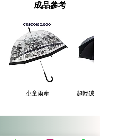
成品參考
小童雨傘
超輕碳纖維骨架雨傘